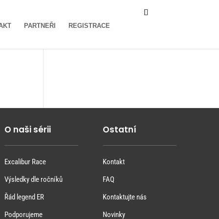
M
AKT
PARTNEŘI
REGISTRACE
Ů
J
Ú
Č
E
T
O naši sérii
Ostatní
Excalibur Race
Kontakt
Výsledky dle ročníků
FAQ
Řád legend ER
Kontaktujte nás
Podporujeme
Novinky