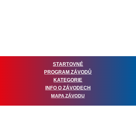
(311 m.n.m.). Start i cíl bude ve Sportovním areálu
za Anthroposem, bývalý vojenský areál, který
poskytne skvělé zázemí.
Těšit se můžete na FUN zónu pro děti, překážky na
vyzkoušení, selátko v ceně startovného, nejen pro
závodníky a mnoho dalšího.
STARTOVNÉ
PROGRAM ZÁVODŮ
KATEGORIE
INFO O ZÁVODECH
MAPA ZÁVODU
STARTOVNÉ