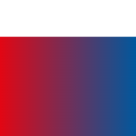
stánek Barber shop U Majkyho – nech se
ostříhat a oholit, stánek ATEX — omrkni
stylové outfity, stánek Leticia
DŮLEŽITÉ INFORMACE PRO
ZÁVODNÍKY
1. 18.04.2025 o půlnoci ukončení řádných
online registrací. Po tomto termínu je možné
se zaregistrovat POUZE telefonicky na naší
HOT LINE, prostřednictvím e‑mailu
info@excaliburrace.cz
nebo na místě v den
konání závodu.
2. Od 19.04. do 25.04.2025 vč. bude k dispozici
HOT LINE +420 774 190 055 pro případné
všetečné otázky závodníků a registrace.