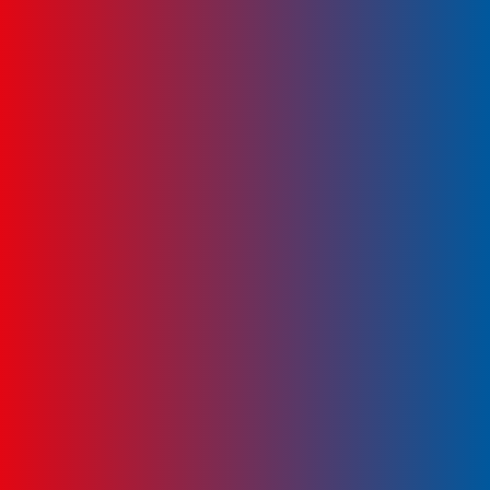
3. V předposledním týdnu konání závodů
zveřejnění map s trasami a délkou závodů
(WEB).
4. Na začátku týdne konání závodů zaslání
neoficiálních startovních listin, souhrnných
informací a programu závodů na email
závodníkům (NEWSLETTER).
5. Středa 23.04. zveřejnění oficiálních
startovních listin v této sekci (WEB).
6. Prosím jako primární zdroj informací berte
náš web
www.ExcaliburRace.cz
. Sociální sítě
jsou pouze doplňkové platformy.
OFICIÁLNÍ STARTOVNÍ