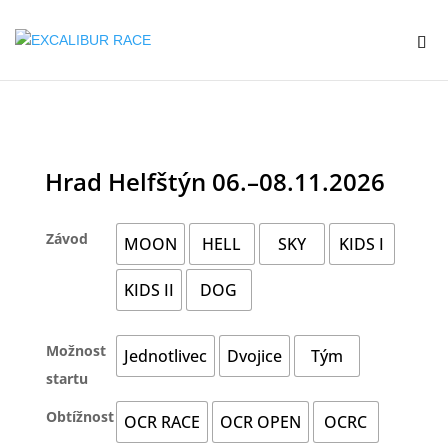
Hrad Helfštýn 06.–08.11.2026
Závod
MOON
HELL
SKY
KIDS I
KIDS II
DOG
Možnost
Jednotlivec
Dvojice
Tým
startu
Obtížnost
OCR RACE
OCR OPEN
OCRC