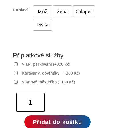
Pohlaví
Muž
Žena
Chlapec
Dívka
Příplatkové služby
V.I.P. parkování
(
+
300
Kč
)
Karavany, obytňáky
(
+
300
Kč
)
Stanové městečko
(
+
150
Kč
)
Hrad
Helfštýn
06.–
08.11.2026
množství
Přidat do košíku