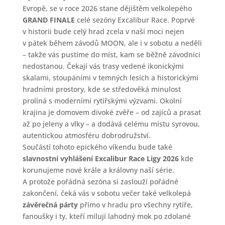
Evropě, se v roce 2026 stane dějištěm velkolepého
GRAND FINALE
celé sezóny Excalibur Race. Poprvé
v historii bude celý hrad zcela v naší moci nejen
v pátek během závodů MOON, ale i v sobotu a neděli
– takže vás pustíme do míst, kam se běžně závodníci
nedostanou. Čekají vás trasy vedené ikonickými
skalami, stoupáními v temných lesích a historickými
hradními prostory, kde se středověká minulost
prolíná s moderními rytířskými výzvami. Okolní
krajina je domovem divoké zvěře – od zajíců a prasat
až po jeleny a vlky – a dodává celému místu syrovou,
autentickou atmosféru dobrodružství.
Součástí tohoto epického víkendu bude také
slavnostní vyhlášení Excalibur Race Ligy 2026
kde
korunujeme nové krále a královny naší série.
A protože pořádná sezóna si zaslouží pořádné
zakončení, čeká vás v sobotu večer také velkolepá
závěrečná párty
přímo v hradu pro všechny rytíře,
fanoušky i ty, kteří milují lahodný mok po zdolané